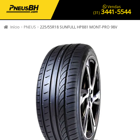
PNEUS EM OFERTA
SERVIÇOS AUTOMOTIVOS
NOSSA LOJA
Vendas
3441-5544
(31)
Início
PNEUS
225/55R18 SUNFULL HP881 MONT-PRO 98V