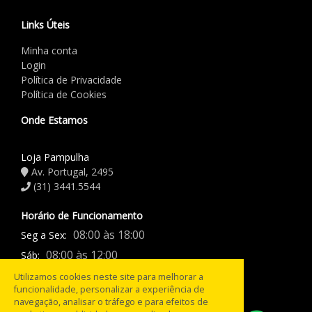
Links Úteis
Minha conta
Login
Política de Privacidade
Política de Cookies
Onde Estamos
Loja Pampulha
Av. Portugal, 2495
(31) 3441.5544
Horário de Funcionamento
08:00 às 18:00
Seg a Sex:
08:00 às 12:00
Sáb:
Fechado
Domingo:
Utilizamos cookies neste site para melhorar a
funcionalidade, personalizar a experiência de
navegação, analisar o tráfego e para efeitos de
Razão social: PneusBH Ltda / CNPJ: 04.968.915/0001-46