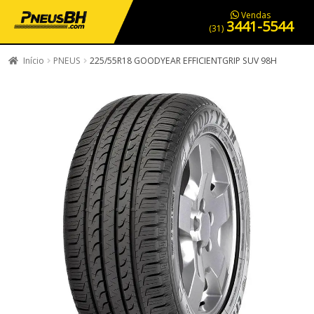
PNEUS EM OFERTA
SERVIÇOS AUTOMOTIVOS
NOSSA LOJA
Vendas
3441-5544
(31)
Início
PNEUS
225/55R18 GOODYEAR EFFICIENTGRIP SUV 98H