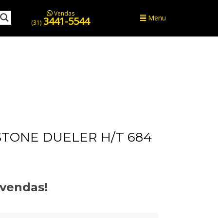
Vendas
Menu
3441-5544
(31)
TONE DUELER H/T 684
evendas!