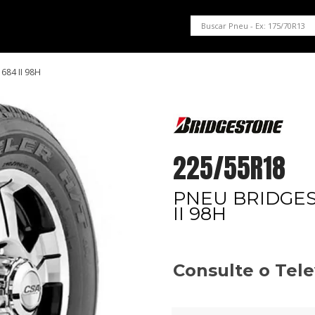
PNEUS EM OFERTA
SERVIÇOS AUTOMOTIVOS
NOSSA LOJA
684 II 98H
225/55R18
PNEU BRIDGES
II 98H
Consulte o Tel