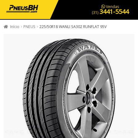
PNEUS EM OFERTA
SERVIÇOS AUTOMOTIVOS
NOSSA LOJA
Vendas
3441-5544
(31)
Início
PNEUS
225/50R18 WANLI SA302 RUNFLAT 95V