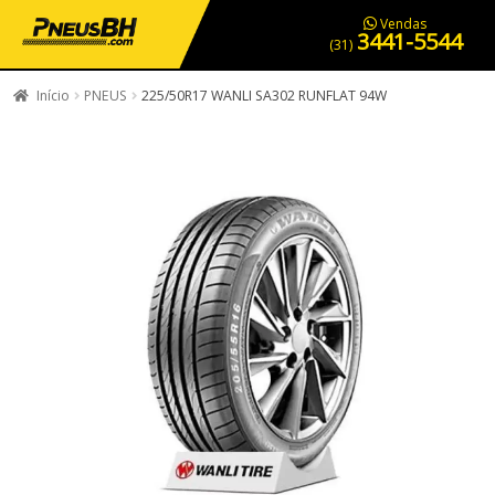
PNEUS EM OFERTA
SERVIÇOS AUTOMOTIVOS
NOSSA LOJA
Vendas
3441-5544
(31)
Início
PNEUS
225/50R17 WANLI SA302 RUNFLAT 94W