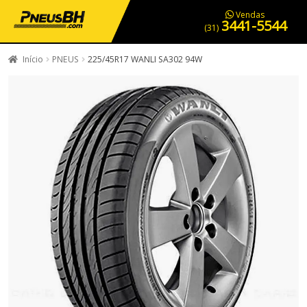
PNEUS EM OFERTA
SERVIÇOS AUTOMOTIVOS
NOSSA LOJA
Vendas
3441-5544
(31)
Início
PNEUS
225/45R17 WANLI SA302 94W