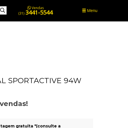
Vendas
Menu
3441-5544
(31)
L SPORTACTIVE 94W
evendas!
tagem gratuita *(consulte a