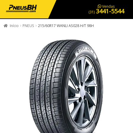
PNEUS EM OFERTA
SERVIÇOS AUTOMOTIVOS
NOSSA LOJA
Vendas
3441-5544
(31)
Início
PNEUS
215/60R17 WANLI AS028 H/T 98H