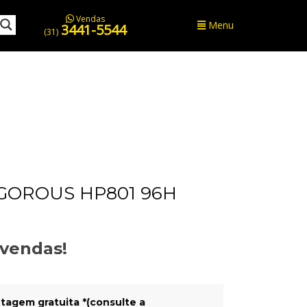
Vendas
Menu
3441-5544
(31)
IGOROUS HP801 96H
evendas!
tagem gratuita *(consulte a