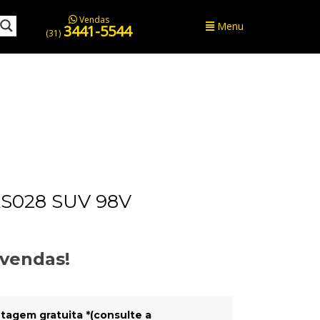
Vendas
Menu
3441-5544
(31)
S028 SUV 98V
evendas!
tagem gratuita *(consulte a