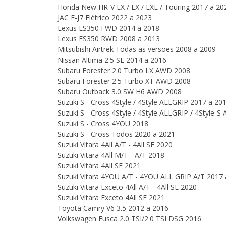
Honda New HR-V LX / EX / EXL / Touring 2017 a 20
JAC E-J7 Elétrico 2022 a 2023
Lexus ES350 FWD 2014 a 2018
Lexus ES350 RWD 2008 a 2013
Mitsubishi Airtrek Todas as versões 2008 a 2009
Nissan Altima 2.5 SL 2014 a 2016
Subaru Forester 2.0 Turbo LX AWD 2008
Subaru Forester 2.5 Turbo XT AWD 2008
Subaru Outback 3.0 SW H6 AWD 2008
Suzuki S - Cross 4Style / 4Style ALLGRIP 2017 a 20
Suzuki S - Cross 4Style / 4Style ALLGRIP / 4Style-
Suzuki S - Cross 4YOU 2018
Suzuki S - Cross Todos 2020 a 2021
Suzuki Vitara 4All A/T - 4All SE 2020
Suzuki Vitara 4All M/T - A/T 2018
Suzuki Vitara 4All SE 2021
Suzuki Vitara 4YOU A/T - 4YOU ALL GRIP A/T 2017
Suzuki Vitara Exceto 4All A/T - 4All SE 2020
Suzuki Vitara Exceto 4All SE 2021
Toyota Camry V6 3.5 2012 a 2016
Volkswagen Fusca 2.0 TSI/2.0 TSI DSG 2016