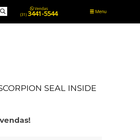
Vendas
Menu
3441-5544
(31)
SCORPION SEAL INSIDE
evendas!