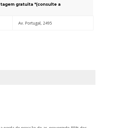
tagem gratuita *(consulte a
Av. Portugal, 2495
 a perda de pressão do ar, prevenindo 85% dos