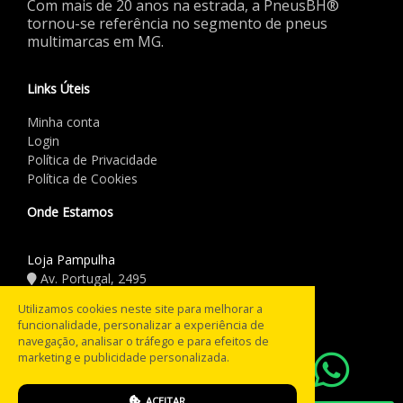
Com mais de 20 anos na estrada, a PneusBH®
tornou-se referência no segmento de pneus
multimarcas em MG.
Links Úteis
Minha conta
Login
Política de Privacidade
Política de Cookies
Onde Estamos
Loja Pampulha
Av. Portugal, 2495
(31) 3441.5544
Utilizamos cookies neste site para melhorar a
funcionalidade, personalizar a experiência de
Horário de Funcionamento
navegação, analisar o tráfego e para efeitos de
marketing e publicidade personalizada.
08:00 às 18:00
Seg a Sex:
08:00 às 12:00
Sáb:
ACEITAR