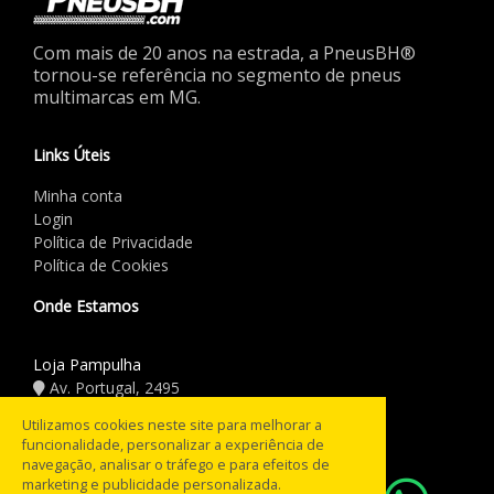
Com mais de 20 anos na estrada, a PneusBH®
tornou-se referência no segmento de pneus
multimarcas em MG.
Links Úteis
Minha conta
Login
Política de Privacidade
Política de Cookies
Onde Estamos
Loja Pampulha
Av. Portugal, 2495
(31) 3441.5544
Utilizamos cookies neste site para melhorar a
funcionalidade, personalizar a experiência de
Horário de Funcionamento
navegação, analisar o tráfego e para efeitos de
marketing e publicidade personalizada.
08:00 às 18:00
Seg a Sex: