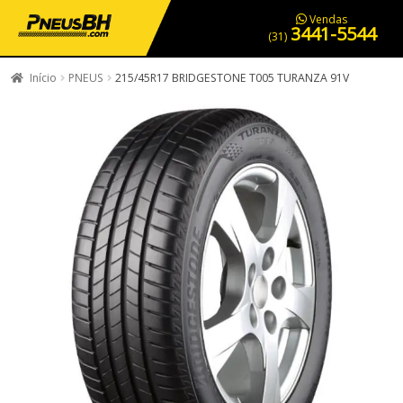
PNEUS EM OFERTA
SERVIÇOS AUTOMOTIVOS
NOSSA LOJA
Vendas
3441-5544
(31)
Início
PNEUS
215/45R17 BRIDGESTONE T005 TURANZA 91V