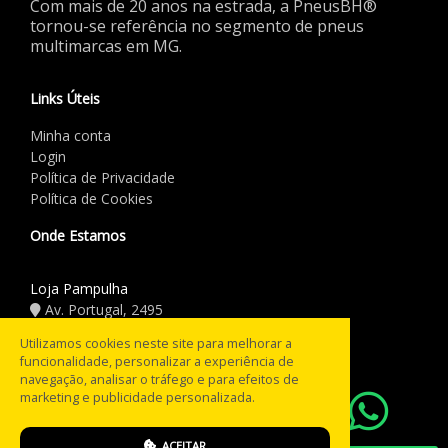
Com mais de 20 anos na estrada, a PneusBH®
tornou-se referência no segmento de pneus
multimarcas em MG.
Links Úteis
Minha conta
Login
Política de Privacidade
Política de Cookies
Onde Estamos
Loja Pampulha
Av. Portugal, 2495
(31) 3441.5544
Utilizamos cookies neste site para melhorar a
funcionalidade, personalizar a experiência de
Horário de Funcionamento
navegação, analisar o tráfego e para efeitos de
marketing e publicidade personalizada.
08:00 às 18:00
Seg a Sex:
08:00 às 12:00
Sáb:
ACEITAR