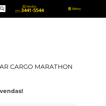
Vendas
Menu
3441-5544
(31)
AR CARGO MARATHON
evendas!