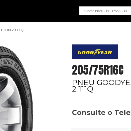
PNEUS EM OFERTA
SERVIÇOS AUTOMOTIVOS
NOSSA LOJA
ATHON 2 111Q
205/75R16C
PNEU GOODYE
2 111Q
Consulte o Tel