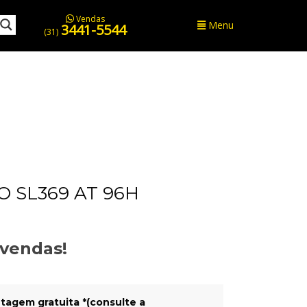
Vendas
Menu
3441-5544
(31)
 SL369 AT 96H
evendas!
tagem gratuita *(consulte a