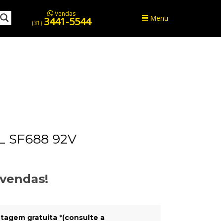
Vendas
Menu
3441-5544
(31)
 SF688 92V
evendas!
tagem gratuita *(consulte a