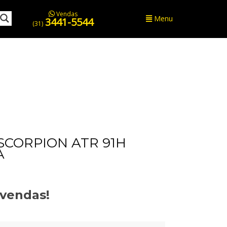
Vendas
Menu
3441-5544
(31)
 SCORPION ATR 91H
A
evendas!