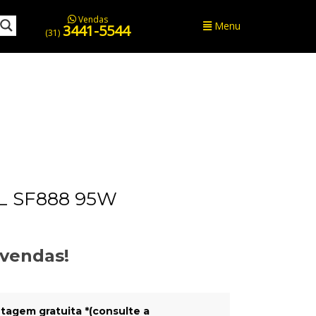
Vendas
Menu
3441-5544
(31)
 SF888 95W
evendas!
tagem gratuita *(consulte a