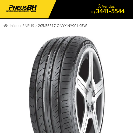
PNEUS EM OFERTA
SERVIÇOS AUTOMOTIVOS
NOSSA LOJA
Vendas
3441-5544
(31)
Início
PNEUS
205/55R17 ONYX NY901 95W