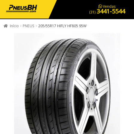
PNEUS EM OFERTA
SERVIÇOS AUTOMOTIVOS
NOSSA LOJA
Vendas
3441-5544
(31)
Início
PNEUS
205/55R17 HIFLY HF805 95W