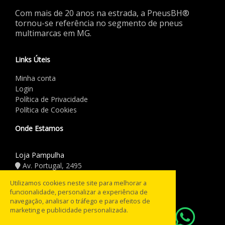
Com mais de 20 anos na estrada, a PneusBH®
tornou-se referência no segmento de pneus
multimarcas em MG.
Links Úteis
Minha conta
Login
Política de Privacidade
Política de Cookies
Onde Estamos
Loja Pampulha
Av. Portugal, 2495
(31) 3441.5544
Utilizamos cookies neste site para melhorar a
funcionalidade, personalizar a experiência de
Horário de Funcionamento
navegação, analisar o tráfego e para efeitos de
08:00 às 18:00
marketing e publicidade personalizada.
Seg a Sex: