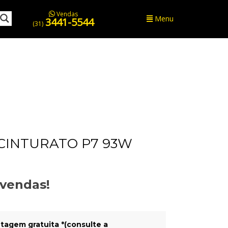
Vendas
Menu
3441-5544
(31)
 CINTURATO P7 93W
evendas!
tagem gratuita *(consulte a