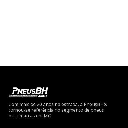
Com mais de 20 anos na estrada, a PneusBH®
tornou-se referência no segmento de pneus
multimarcas em MG.