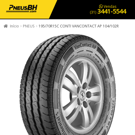
PNEUS EM OFERTA
SERVIÇOS AUTOMOTIVOS
NOSSA LOJA
Vendas
3441-5544
(31)
Início
PNEUS
195/70R15C CONTI VANCONTACT AP 104/102R