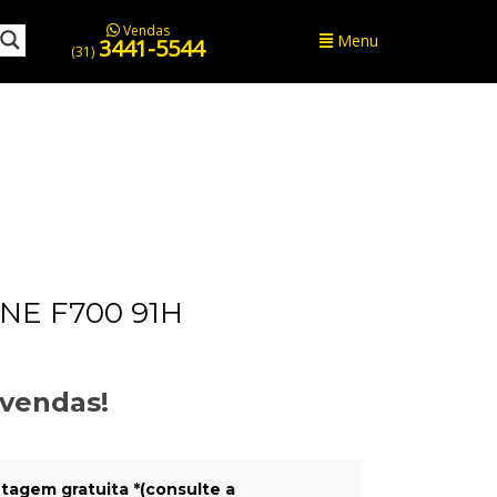
Vendas
Menu
3441-5544
(31)
NE F700 91H
evendas!
tagem gratuita *(consulte a