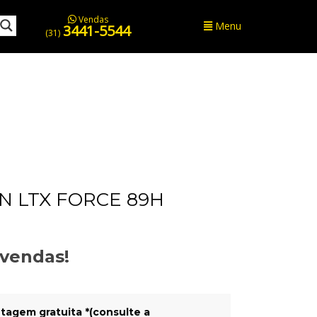
Vendas
Menu
3441-5544
(31)
N LTX FORCE 89H
evendas!
tagem gratuita *(consulte a