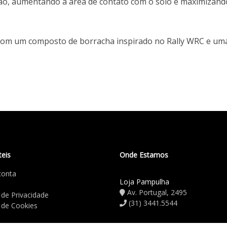
ão, aumentando a área de contato com o solo e maximizand
om um composto de borracha inspirado no Rally WRC e uma 
teis
Onde Estamos
conta
Loja Pampulha
Av. Portugal, 2495
a de Privacidade
(31) 3441.5544
a de Cookies