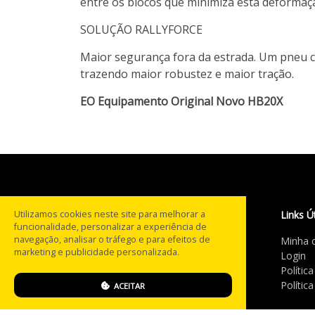
entre os blocos que minimiza esta deformaç
SOLUÇÃO RALLYFORCE
Maior segurança fora da estrada. Um pneu c
trazendo maior robustez e maior tração.
EO Equipamento Original Novo HB20X
Utilizamos cookies neste site para melhorar a
Links Ú
funcionalidade, personalizar a experiência de
navegação, analisar o tráfego e para efeitos de
Minha 
Com mais de 20 anos na
marketing e publicidade personalizada.
Login
estrada, a PneusBH® tornou-
Polític
se referência no segmento de
Polític
ACEITAR
pneus multimarcas em MG.