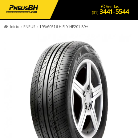
PNEUS EM OFERTA
SERVIÇOS AUTOMOTIVOS
NOSSA LOJA
Vendas
3441-5544
(31)
Início
PNEUS
195/60R16 HIFLY HF201 89H