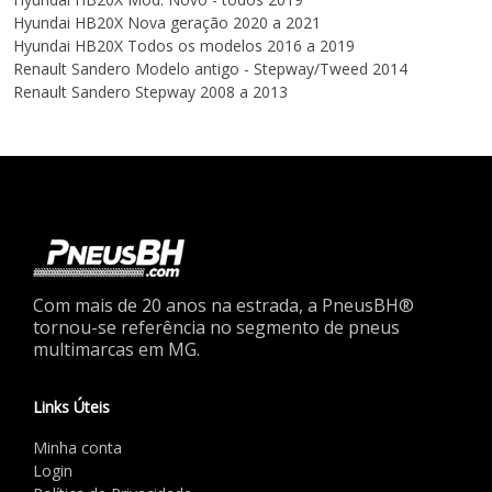
Hyundai
HB20X
Nova geração
2020 a 2021
Hyundai
HB20X
Todos os modelos
2016 a 2019
Renault
Sandero
Modelo antigo - Stepway/Tweed
2014
Renault
Sandero
Stepway
2008 a 2013
Com mais de 20 anos na estrada, a PneusBH®
tornou-se referência no segmento de pneus
multimarcas em MG.
Links Úteis
Minha conta
Login