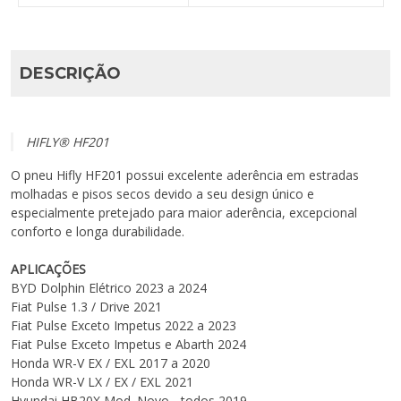
DESCRIÇÃO
HIFLY® HF201
O pneu Hifly HF201 possui excelente aderência em estradas
molhadas e pisos secos devido a seu design único e
especialmente pretejado para maior aderência, excepcional
conforto e longa durabilidade.
APLICAÇÕES
BYD
Dolphin
Elétrico
2023 a 2024
Fiat
Pulse
1.3 / Drive
2021
Fiat
Pulse
Exceto Impetus
2022 a 2023
Fiat
Pulse
Exceto Impetus e Abarth
2024
Honda
WR-V
EX / EXL
2017 a 2020
Honda
WR-V
LX / EX / EXL
2021
Hyundai
HB20X
Mod. Novo - todos
2019