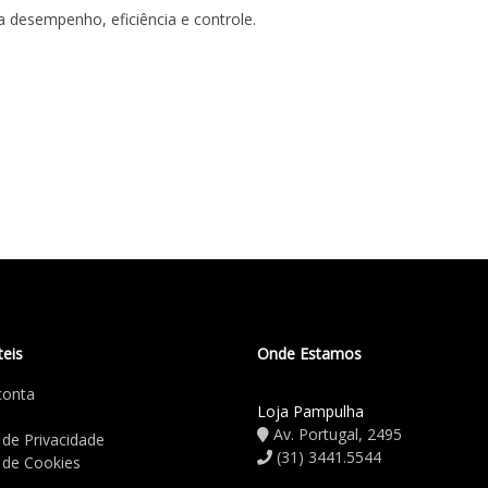
a desempenho, eficiência e controle.
teis
Onde Estamos
conta
Loja Pampulha
Av. Portugal, 2495
a de Privacidade
(31) 3441.5544
a de Cookies