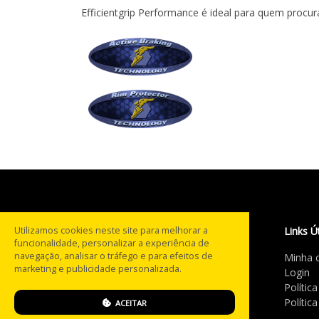
Efficientgrip Performance é ideal para quem procur
Utilizamos cookies neste site para melhorar a
Links Ú
funcionalidade, personalizar a experiência de
navegação, analisar o tráfego e para efeitos de
Minha 
Com mais de 20 anos na
marketing e publicidade personalizada.
Login
estrada, a PneusBH® tornou-
Polític
se referência no segmento de
Polític
ACEITAR
pneus multimarcas em MG.