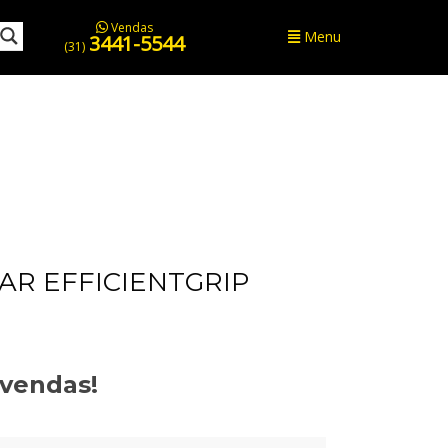
Vendas
Menu
3441-5544
(31)
R EFFICIENTGRIP
evendas!