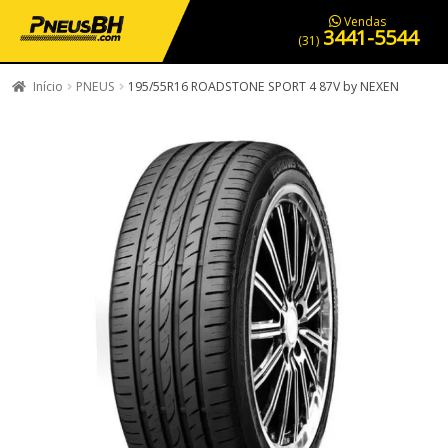
PNEUS EM OFERTA
SERVIÇOS AUTOMOTIVOS
NOSSA LOJA
Vendas
3441-5544
(31)
Início
PNEUS
195/55R16 ROADSTONE SPORT 4 87V by NEXEN