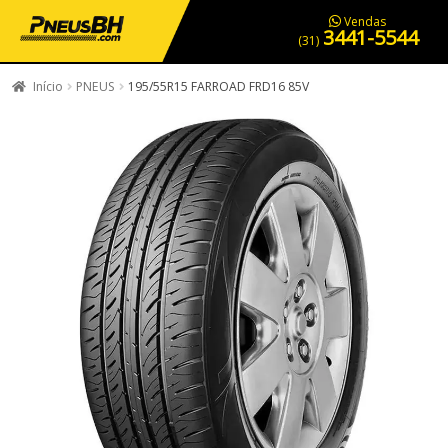
PNEUS EM OFERTA
SERVIÇOS AUTOMOTIVOS
NOSSA LOJA
Vendas
3441-5544
(31)
Início
PNEUS
195/55R15 FARROAD FRD16 85V