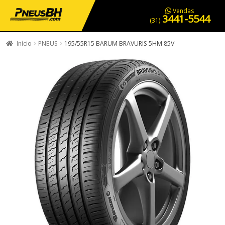
PNEUS EM OFERTA
SERVIÇOS AUTOMOTIVOS
NOSSA LOJA
Vendas
3441-5544
(31)
Início
PNEUS
195/55R15 BARUM BRAVURIS 5HM 85V