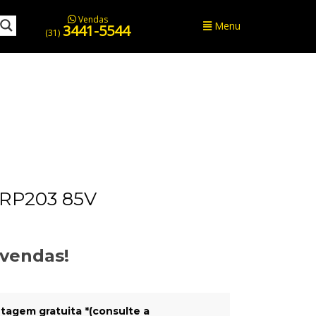
Vendas
Menu
3441-5544
(31)
RP203 85V
evendas!
tagem gratuita *(consulte a