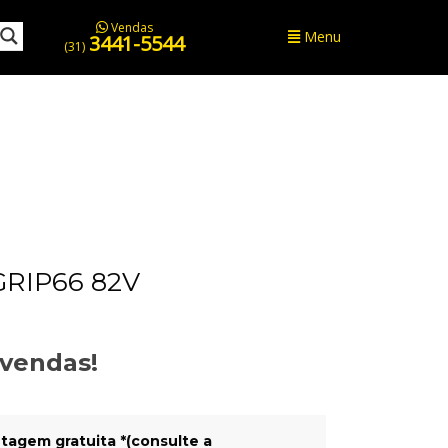
Vendas
Menu
3441-5544
(31)
GRIP66 82V
evendas!
tagem gratuita *(consulte a