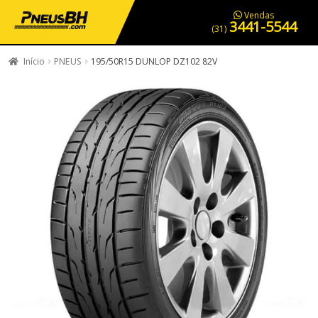
PNEUS EM OFERTA
SERVIÇOS AUTOMOTIVOS
NOSSA LOJA
Vendas
3441-5544
(31)
Início
PNEUS
195/50R15 DUNLOP DZ102 82V