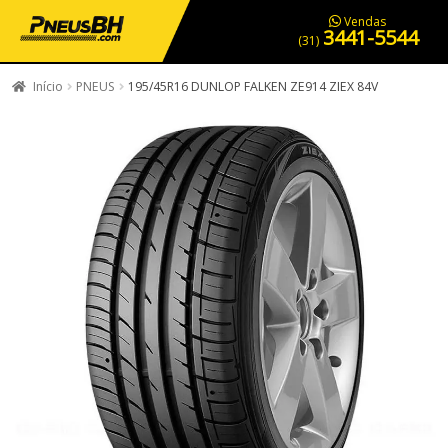
PNEUS EM OFERTA
SERVIÇOS AUTOMOTIVOS
NOSSA LOJA
Vendas
3441-5544
(31)
Início
PNEUS
195/45R16 DUNLOP FALKEN ZE914 ZIEX 84V