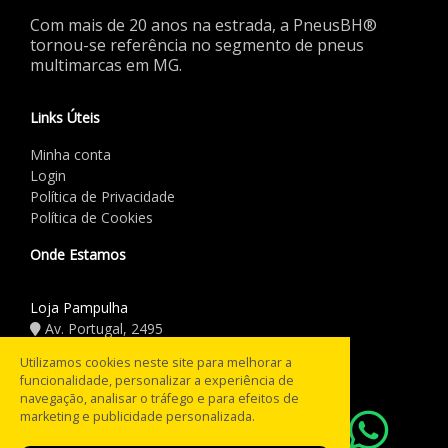
Com mais de 20 anos na estrada, a PneusBH®
tornou-se referência no segmento de pneus
multimarcas em MG.
Links Úteis
Minha conta
Login
Política de Privacidade
Política de Cookies
Onde Estamos
Loja Pampulha
Av. Portugal, 2495
(31) 3441.5544
Utilizamos cookies neste site para melhorar a
funcionalidade, personalizar a experiência de
Horário de Funcionamento
navegação, analisar o tráfego e para efeitos de
marketing e publicidade personalizada.
08:00 às 18:00
Seg a Sex:
08:00 às 12:00