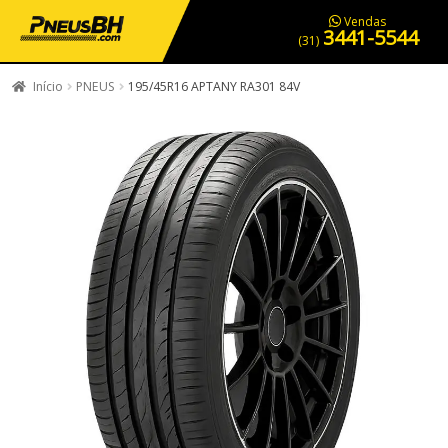
PNEUS EM OFERTA
SERVIÇOS AUTOMOTIVOS
NOSSA LOJA
Vendas
3441-5544
(31)
Início
PNEUS
195/45R16 APTANY RA301 84V