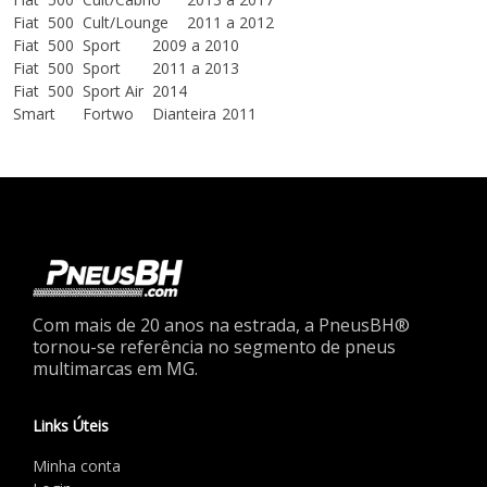
Fiat
500
Cult/Lounge
2011 a 2012
Fiat
500
Sport
2009 a 2010
Fiat
500
Sport
2011 a 2013
Fiat
500
Sport Air
2014
Smart
Fortwo
Dianteira
2011
Com mais de 20 anos na estrada, a PneusBH®
tornou-se referência no segmento de pneus
multimarcas em MG.
Links Úteis
Minha conta