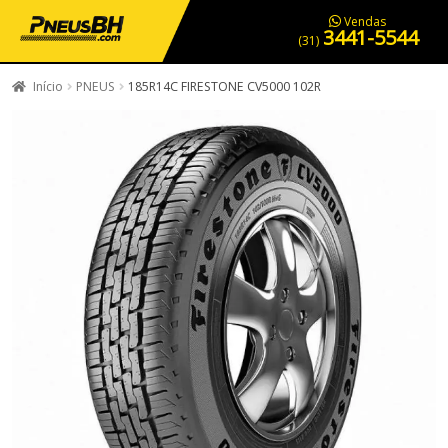
PNEUS EM OFERTA
SERVIÇOS AUTOMOTIVOS
NOSSA LOJA
Vendas
3441-5544
(31)
Início
PNEUS
185R14C FIRESTONE CV5000 102R