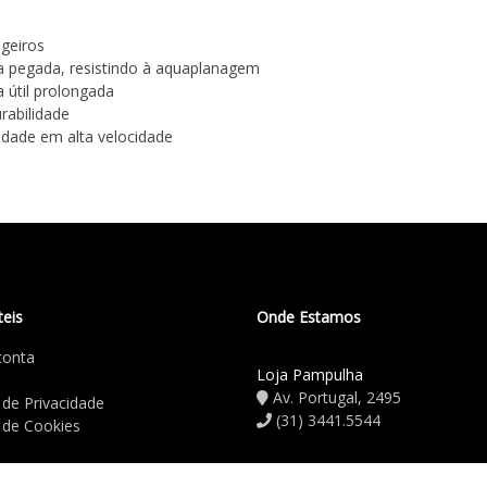
geiros
da pegada, resistindo à aquaplanagem
 útil prolongada
rabilidade
lidade em alta velocidade
teis
Onde Estamos
conta
Loja Pampulha
Av. Portugal, 2495
a de Privacidade
(31) 3441.5544
a de Cookies