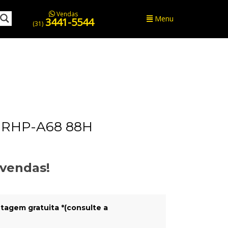
Vendas
Menu
3441-5544
(31)
RHP-A68 88H
evendas!
tagem gratuita *(consulte a