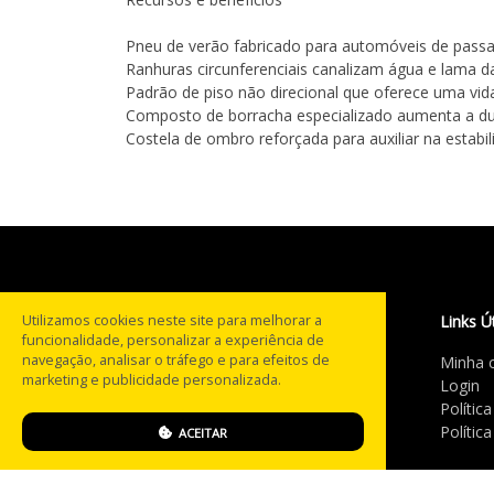
Pneu de verão fabricado para automóveis de passa
Ranhuras circunferenciais canalizam água e lama 
Padrão de piso não direcional que oferece uma vida
Composto de borracha especializado aumenta a du
Costela de ombro reforçada para auxiliar na estabi
Utilizamos cookies neste site para melhorar a
Links Ú
funcionalidade, personalizar a experiência de
navegação, analisar o tráfego e para efeitos de
Minha 
Com mais de 20 anos na
marketing e publicidade personalizada.
Login
estrada, a PneusBH® tornou-
Polític
se referência no segmento de
Polític
ACEITAR
pneus multimarcas em MG.