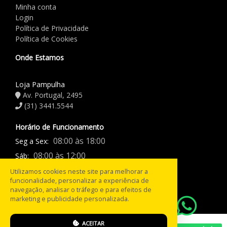
Minha conta
Login
Política de Privacidade
Política de Cookies
Onde Estamos
Loja Pampulha
Av. Portugal, 2495
(31) 3441.5544
Horário de Funcionamento
08:00 às 18:00
Seg a Sex:
08:00 às 12:00
Sáb:
Fechado
Domingo:
Utilizamos cookies neste site para melhorar a
funcionalidade, personalizar a experiência de
navegação, analisar o tráfego e para efeitos de
Razão social: PneusBH Ltda / CNPJ: 04.968.915/0001-46
marketing e publicidade personalizada.
PneusBH® - Todos os direitos reservados!
ACEITAR