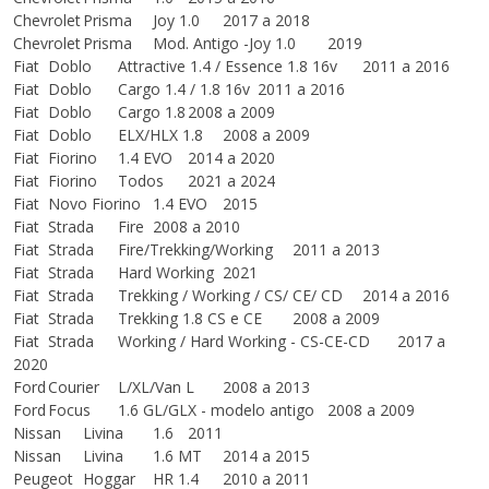
Chevrolet
Prisma
Joy 1.0
2017 a 2018
Chevrolet
Prisma
Mod. Antigo -Joy 1.0
2019
Fiat
Doblo
Attractive 1.4 / Essence 1.8 16v
2011 a 2016
Fiat
Doblo
Cargo 1.4 / 1.8 16v
2011 a 2016
Fiat
Doblo
Cargo 1.8
2008 a 2009
Fiat
Doblo
ELX/HLX 1.8
2008 a 2009
Fiat
Fiorino
1.4 EVO
2014 a 2020
Fiat
Fiorino
Todos
2021 a 2024
Fiat
Novo Fiorino
1.4 EVO
2015
Fiat
Strada
Fire
2008 a 2010
Fiat
Strada
Fire/Trekking/Working
2011 a 2013
Fiat
Strada
Hard Working
2021
Fiat
Strada
Trekking / Working / CS/ CE/ CD
2014 a 2016
Fiat
Strada
Trekking 1.8 CS e CE
2008 a 2009
Fiat
Strada
Working / Hard Working - CS-CE-CD
2017 a
2020
Ford
Courier
L/XL/Van L
2008 a 2013
Ford
Focus
1.6 GL/GLX - modelo antigo
2008 a 2009
Nissan
Livina
1.6
2011
Nissan
Livina
1.6 MT
2014 a 2015
Peugeot
Hoggar
HR 1.4
2010 a 2011