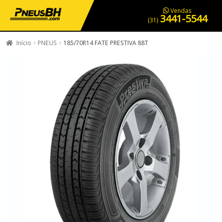
PNEUS EM OFERTA
SERVIÇOS AUTOMOTIVOS
NOSSA LOJA
Vendas
3441-5544
(31)
Início
PNEUS
185/70R14 FATE PRESTIVA 88T