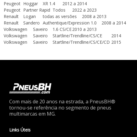
Peugeot
Hoggar
XR 1.4
2012 a 2014
Peugeot
Partner Rapid
Todos
2022 a 2023
Renault
Logan
todas as versões
2008 a 2013
Renault
Sandero
Authentique/Expression 1.0
2008 a 2014
Volkswagen
Saveiro
1.6 CS/CE
2010 a 2013
Volkswagen
Saveiro
Startline/Trendline/CS/CE
2014
Volkswagen
Saveiro
Startline/Trendline/CS/CE/CD
2015
Com mais de 20 anos na estrada, a PneusBH®
tornou-se referência no segmento de pneus
multimarcas em MG.
Links Úteis