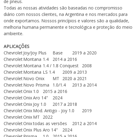
de pneus.
Todas as nossas atividades são baseadas no compromisso
diário com nossos clientes, na Argentina e nos mercados para
onde exportamos. Nossos princípios e valores são a qualidade,
melhoria humana permanente e tecnológica e proteção do meio
ambiente.
APLICAÇÕES
Chevrolet
Joy/Joy Plus
Base
2019 a 2020
Chevrolet
Montana
1.4
2014 a 2016
Chevrolet
Montana
1.4 / 1.8 Conquest
2008
Chevrolet
Montana
LS 1.4
2009 a 2013
Chevrolet
Novo Onix
MT
2020 a 2021
Chevrolet
Novo Prisma
1.0/1.4
2013 a 2014
Chevrolet
Onix
1.0
2015 a 2016
Chevrolet
Onix
Aro 14"
2024
Chevrolet
Onix
Joy 1.0
2017 a 2018
Chevrolet
Onix
Mod. Antigo - Joy 1.0
2019
Chevrolet
Onix
MT
2022
Chevrolet
Onix
todas as versões
2012 a 2014
Chevrolet
Onix Plus
Aro 14"
2024
Chevrolet
Prisma
1.0
2015 a 2016