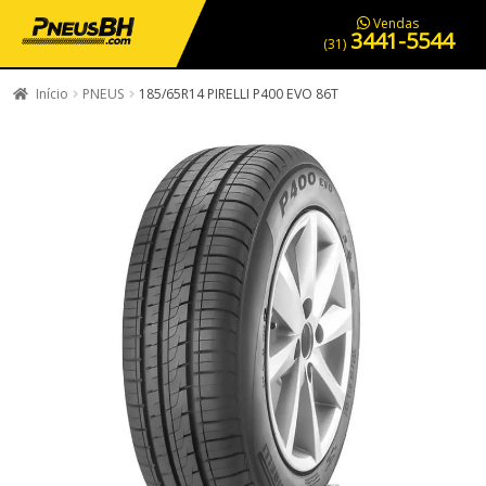
PNEUS EM OFERTA
SERVIÇOS AUTOMOTIVOS
NOSSA LOJA
Vendas
3441-5544
(31)
Início
PNEUS
185/65R14 PIRELLI P400 EVO 86T