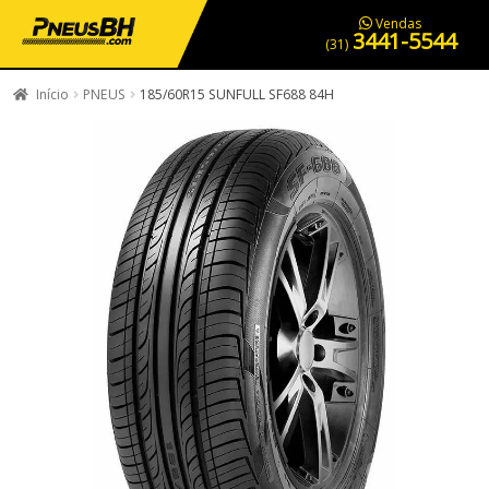
PNEUS EM OFERTA
SERVIÇOS AUTOMOTIVOS
NOSSA LOJA
Vendas
3441-5544
(31)
Início
PNEUS
185/60R15 SUNFULL SF688 84H