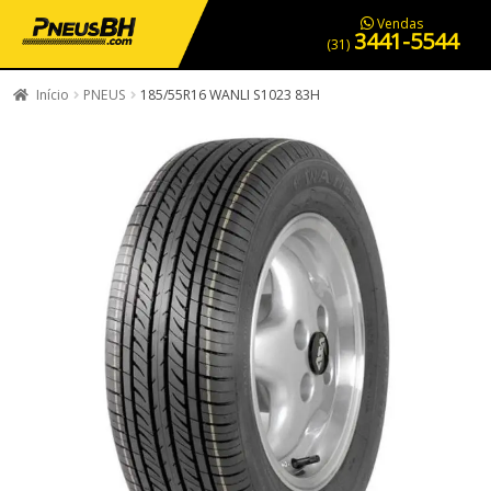
PNEUS EM OFERTA
SERVIÇOS AUTOMOTIVOS
NOSSA LOJA
Vendas
3441-5544
(31)
Início
PNEUS
185/55R16 WANLI S1023 83H