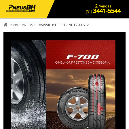
PNEUS EM OFERTA
SERVIÇOS AUTOMOTIVOS
NOSSA LOJA
Vendas
3441-5544
(31)
Início
PNEUS
185/55R16 FIRESTONE F700 83V