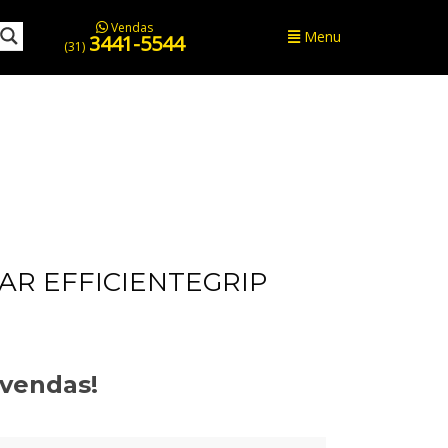
Vendas
Menu
3441-5544
(31)
R EFFICIENTEGRIP
evendas!