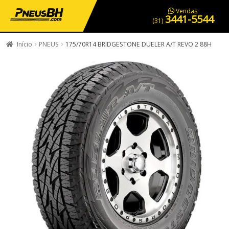
PNEUS EM OFERTA
SERVIÇOS AUTOMOTIVOS
NOSSA LOJA
Vendas
3441-5544
(31)
Início
PNEUS
175/70R14 BRIDGESTONE DUELER A/T REVO 2 88H