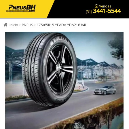
PNEUS EM OFERTA
SERVIÇOS AUTOMOTIVOS
NOSSA LOJA
Vendas
3441-5544
(31)
Início
PNEUS
175/65R15 YEADA YDA216 84H