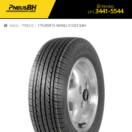
PNEUS EM OFERTA
SERVIÇOS AUTOMOTIVOS
NOSSA LOJA
Vendas
3441-5544
(31)
Início
PNEUS
175/65R15 WANLI S1023 84H