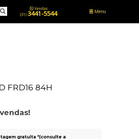
Vendas
Menu
3441-5544
(31)
D FRD16 84H
evendas!
tagem gratuita *(consulte a